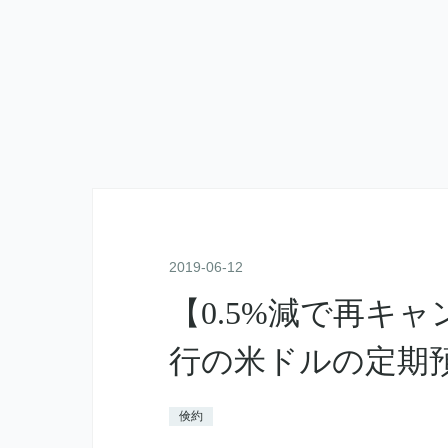
2019
-
06
-
12
【0.5%減で再キ
行の米ドルの定期預
倹約