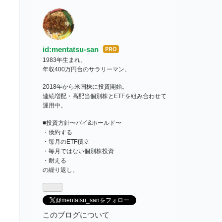
id:mentatsu-san
はて
1983年生まれ。
なブ
年収400万円台のサラリーマン。
ログ
Pro
2018年から米国株に投資開始。
連続増配・高配当個別株とETFを組み合わせて
運用中。
■投資方針〜バイ&ホールド〜
・倹約する
・毎月のETF積立
・毎月ではない個別株投資
・耐える
の繰り返し。
@mentatsu_sanをフォロー
このブログについて