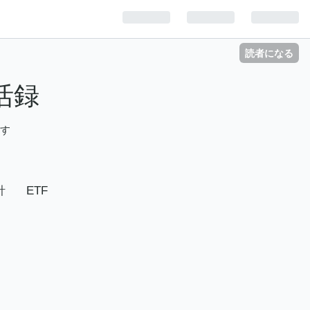
読者になる
活録
ます
針
ETF