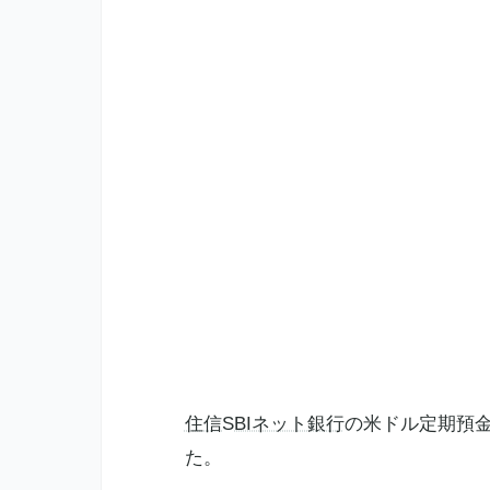
住信SBIネット銀行
の米ドル定期預金(1
た。